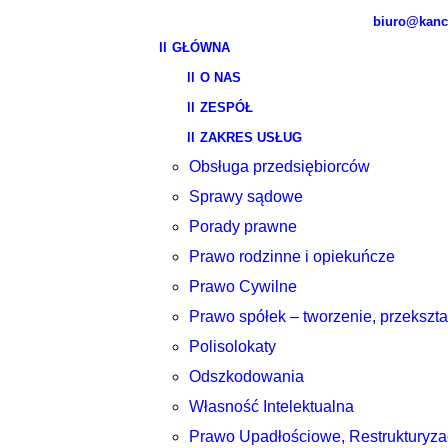
biuro@kance
GŁÓWNA
O NAS
ZESPÓŁ
ZAKRES USŁUG
Obsługa przedsiębiorców
Sprawy sądowe
Porady prawne
Prawo rodzinne i opiekuńcze
Prawo Cywilne
Prawo spółek – tworzenie, przekształ
Polisolokaty
Odszkodowania
Własność Intelektualna
Prawo Upadłościowe, Restrukturyza