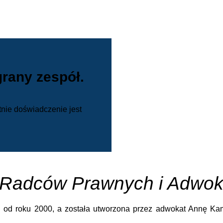
grany zespół.
tnie doświadczenie jest
 Radców Prawnych i Adwok
h od roku 2000, a została utworzona przez adwokat Annę Ka