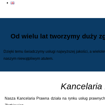
Od wielu lat tworzymy duży z
Dzięki temu świadczymy usługi najwyższej jakości, a wielole
naszym niewątpliwym atutem.
Kancelaria
Nasza Kancelaria Prawna działa na rynku usług prawnyc