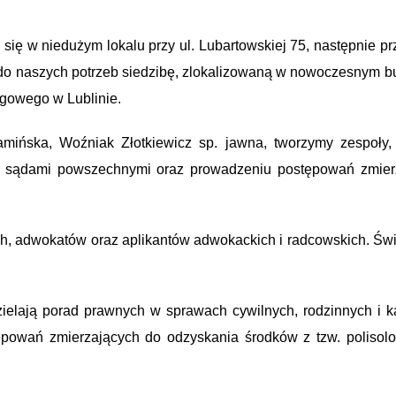
 się w niedużym lokalu przy ul. Lubartowskiej 75, następnie p
do naszych potrzeb siedzibę, zlokalizowaną w nowoczesnym b
gowego w Lublinie.
ńska, Woźniak Złotkiewicz sp. jawna, tworzymy zespoły, k
zed sądami powszechnymi oraz prowadzeniu postępowań zmie
adwokatów oraz aplikantów adwokackich i radcowskich. Świad
ielają porad prawnych w sprawach cywilnych, rodzinnych i k
ępowań zmierzających do odzyskania środków z tzw. polisolo