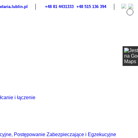
laria.lublin.pl
+48 81 4431333
+48 515 136 394
canie i łączenie
cyjne, Postępowanie Zabezpieczające i Egzekucyjne