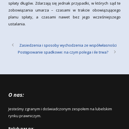
spłaty długów. Zdarzają się jednak przypadki, w których sąd te
zobowiązania umarza – czasami w trakcie obowiązującego
planu spłaty, a czasami nawet bez jego wcześniejszego
ustalania.
Zasiedzenia i sposoby wychodzenia ze współwłasności
Postępowanie spadkowe: na czym polega i ile trwa?
O nas:
Jesteśmy zgranym i doświadczonym zespołem na lubelskim
rynku prawniczym.
Polub nas na: