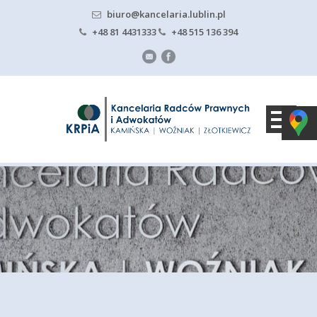
biuro@kancelaria.lublin.pl
+48 81 4431333
+48 515 136 394