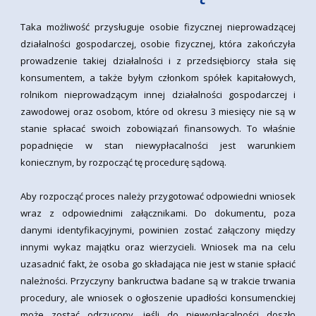
Taka możliwość przysługuje osobie fizycznej nieprowadzącej
działalności gospodarczej, osobie fizycznej, która zakończyła
prowadzenie takiej działalności i z przedsiębiorcy stała się
konsumentem, a także byłym członkom spółek kapitałowych,
rolnikom nieprowadzącym innej działalności gospodarczej i
zawodowej oraz osobom, które od okresu 3 miesięcy nie są w
stanie spłacać swoich zobowiązań finansowych. To właśnie
popadnięcie w stan niewypłacalności jest warunkiem
koniecznym, by rozpocząć tę procedurę sądową.
Aby rozpocząć proces należy przygotować odpowiedni wniosek
wraz z odpowiednimi załącznikami. Do dokumentu, poza
danymi identyfikacyjnymi, powinien zostać załączony między
innymi wykaz majątku oraz wierzycieli. Wniosek ma na celu
uzasadnić fakt, że osoba go składająca nie jest w stanie spłacić
należności. Przyczyny bankructwa badane są w trakcie trwania
procedury, ale wniosek o ogłoszenie upadłości konsumenckiej
może zostać odrzucony, jeśli do niewypłacalności doszło