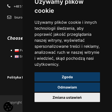
Używamy plików
+48 515 136 394
cookie
biuro@kancelaria.lublin.pl
Używamy plików cookie i innych
technologii śledzenia, aby
poprawić jakość przeglądania
Choose Language:
naszej witryny, wyświetlać
spersonalizowane treści i reklamy,
Polski
analizować ruch w naszej witrynie
English
i wiedzieć, skąd pochodzą nasi
użytkownicy.
Zgoda
Polityka Prywatności
Odmawiam
Zmiana ustawień
Copyright KRPiA 2018 Wszystkie prawa zastrzeżone
Wykonanie PROMOTERS.pl