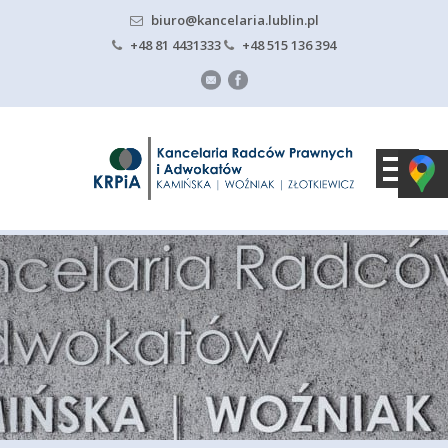
biuro@kancelaria.lublin.pl
+48 81 4431333
+48 515 136 394