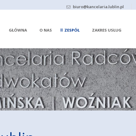
biuro@kancelaria.lublin.pl
GŁÓWNA
O NAS
ZESPÓŁ
ZAKRES USŁUG