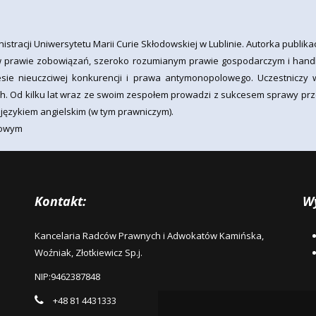
tracji Uniwersytetu Marii Curie Skłodowskiej w Lublinie. Autorka publikac
i w prawie zobowiązań, szeroko rozumianym prawie gospodarczym i han
esie nieuczciwej konkurencji i prawa antymonopolowego. Uczestniczy 
ch. Od kilku lat wraz ze swoim zespołem prowadzi z sukcesem sprawy 
 językiem angielskim (w tym prawniczym).
dlowym
Kontakt:
Wy
Kancelaria Radców Prawnych i Adwokatów Kamińska,
Woźniak, Złotkiewicz Sp.j.
NIP:
9462387848
+48 81 4431333
Po