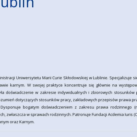
ublin
stracji Uniwersytetu Marii Curie Skłodowskiej w Lublinie. Specjalizuje 
rawie karnym. W swojej praktyce koncentruje się głównie na występ
była doświadczenie w zakresie indywidualnych i zbiorowych stosunków
umień dotyczących stosunków pracy, zakładowych przepisów prawa prac
Dysponuje bogatym doświadczeniem z zakresu prawa rodzinnego (roz
h, zwłaszcza w sprawach rodzinnych. Patronuje Fundacji Acdemia Iuris (Od
innym oraz Karnym.