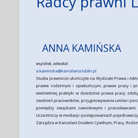
Radcy prawni L
ANNA KAMIŃSKA
wspólnik, adwokat
a.kaminska@kancelaria.lublin.pl
Studia prawnicze ukończyła na Wydziale Prawa i Admini
prawie rodzinnym i opiekuńczym, prawie pracy i p
wieloletniej praktyki w dziedzinie prawa pracy zdo
zwolnień pracowników, przygotowywania umów i poroz
pomiędzy związkami zawodowymi i pracodawcami. 
Uczestniczy w mediacji i postępowaniach pojednawczyc
Zarządza w Kancelarii Działem Cywilnym, Pracy, Rodz