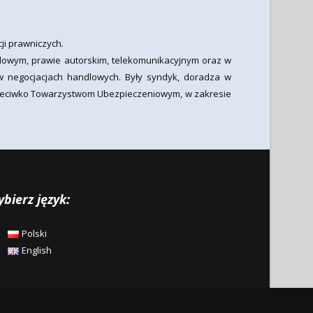
ji prawniczych.
dlowym, prawie autorskim, telekomunikacyjnym oraz w
w negocjacjach handlowych. Były syndyk, doradza w
przeciwko Towarzystwom Ubezpieczeniowym, w zakresie
bierz język:
Polski
English
lityka Prywatności