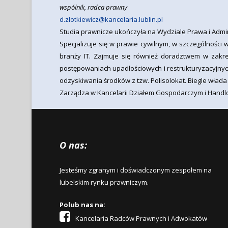
wspólnik, radca prawny
d.zlotkiewicz@kancelaria.lublin.pl
Studia prawnicze ukończyła na Wydziale Prawa i Adminis
Specjalizuje się w prawie cywilnym, w szczególnośc
branży IT. Zajmuje się również doradztwem w zakr
postępowaniach upadłościowych i restrukturyzacyjny
odzyskiwania środków z tzw. Polisolokat. Biegle włada
Zarządza w Kancelarii Działem Gospodarczym i Han
O nas:
Jesteśmy zgranym i doświadczonym zespołem na
lubelskim rynku prawniczym.
Polub nas na:
Kancelaria Radców Prawnych i Adwokatów