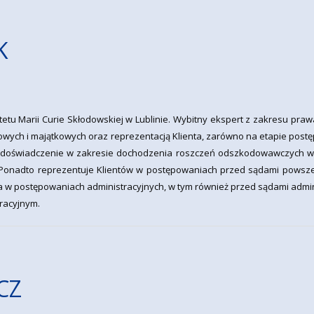
K
etu Marii Curie Skłodowskiej w Lublinie. Wybitny ekspert z zakresu praw
wych i majątkowych oraz reprezentacją Klienta, zarówno na etapie post
e doświadczenie w zakresie dochodzenia roszczeń odszkodowawczych w 
Ponadto reprezentuje Klientów w postępowaniach przed sądami powsze
a w postępowaniach administracyjnych, w tym również przed sądami admin
racyjnym.
CZ